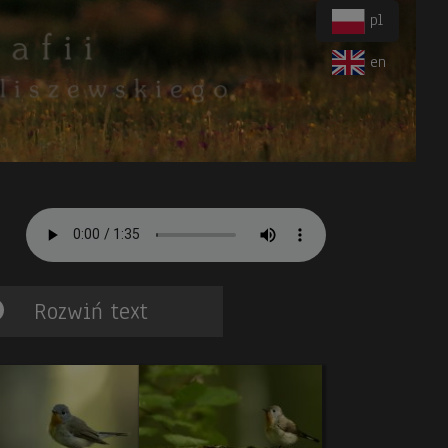
pl
en
Rozwiń text